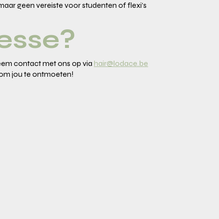
 maar geen vereiste voor studenten of flexi’s
resse?
neem contact met ons op via
hair@lodace.be
t om jou te ontmoeten!